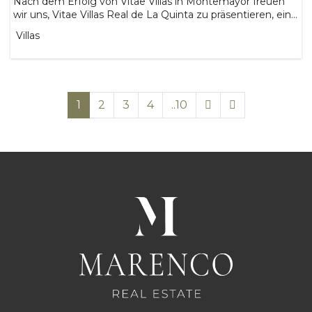
Nach dem Erfolg von Vitae Villas in Montemayor freuen
wir uns, Vitae Villas Real de La Quinta zu präsentieren, ein...
Villas
1
2
3
4
..10