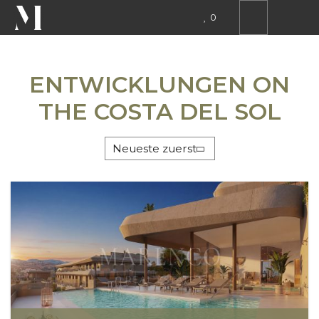
0
STÄDTE
ENTWICKLUNGEN ON
THE COSTA DEL SOL
BEREICHE
Neueste zuerst
ALLE ARTEN
TO ANY PRICE
SUCHE