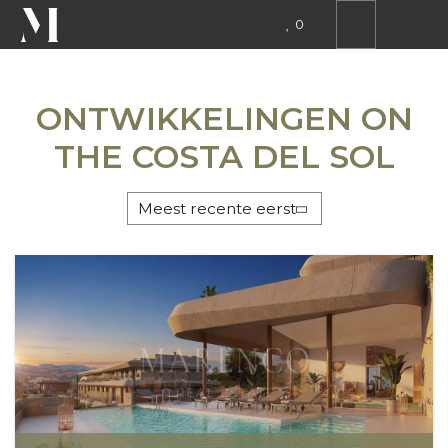
0
STEDEN
ONTWIKKELINGEN ON
THE COSTA DEL SOL
GEBIEDEN
Meest recente eerst
ALLE TYPEN
TO ANY PRICE
ZOEKEN